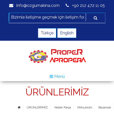
info@ozgumakina.com
+90 212 472 11 05
Türkçe
English
Menü
ÜRÜNLERİMİZ
ÜRÜNLERİMİZ
Yedek Parça
Mitsubishi
Basamak