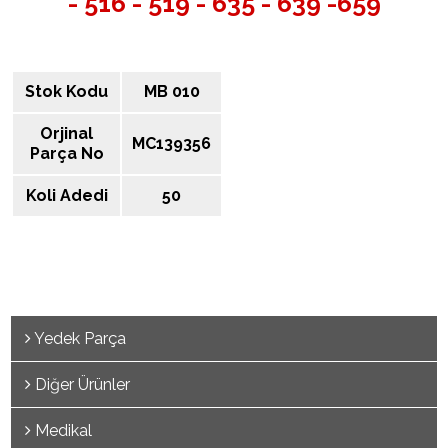
- 516 - 519 - 635 - 639 -659
Stok Kodu
MB 010
Orjinal
MC139356
Parça No
Koli Adedi
50
Yedek Parça
Diğer Ürünler
Medikal