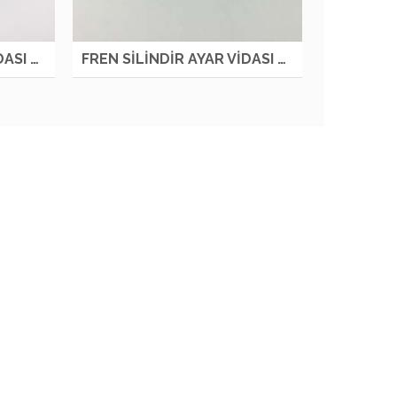
FREN SİLİNDİR AYAR VİDASI R NKR LOW OTM
FREN SİLİNDİR AYAR VİDASI L NKR LOW OTM