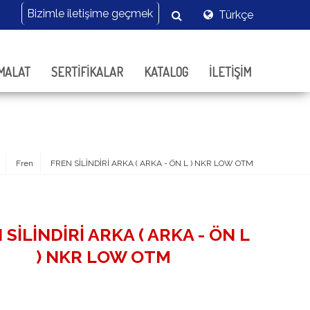
Türkçe
MALAT
SERTİFİKALAR
KATALOG
İLETİŞİM
Fren
FREN SİLİNDİRİ ARKA ( ARKA - ÖN L ) NKR LOW OTM
 SİLİNDİRİ ARKA ( ARKA - ÖN L
) NKR LOW OTM