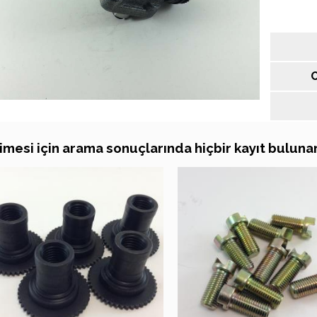
O
imesi için arama sonuçlarında hiçbir kayıt bulun
ARAMA SONUÇLARI
ARAMA SONU