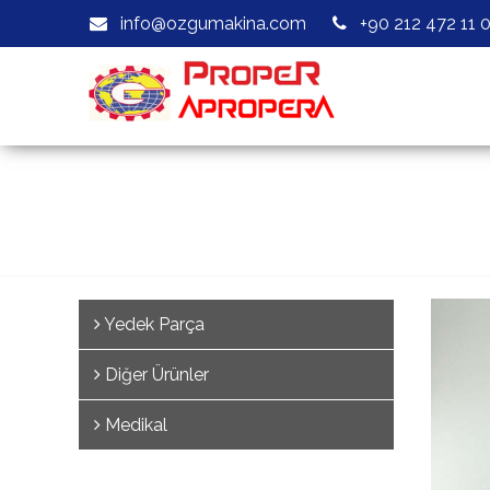
info@ozgumakina.com
+90 212 472 11 
Yedek Parça
Diğer Ürünler
Medikal