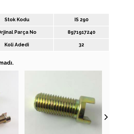
Stok Kodu
IS 290
rjinal Parça No
8971917240
Koli Adedi
32
amadı.
ÇLARI
ARAMA SONUÇLARI