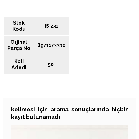
Stok
IS 231
Kodu
Orjinal
8971173330
Parça No
Koli
50
Adedi
kelimesi için arama sonuçlarında hiçbir
ARAMA SONUÇLARI
kayıt bulunamadı.