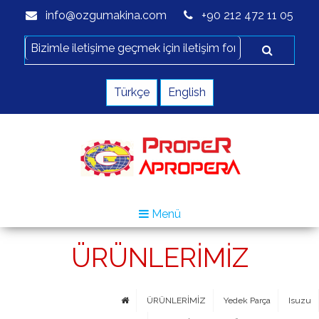
info@ozgumakina.com
+90 212 472 11 05
Türkçe
English
Menü
ÜRÜNLERİMİZ
ÜRÜNLERİMİZ
Yedek Parça
Isuzu