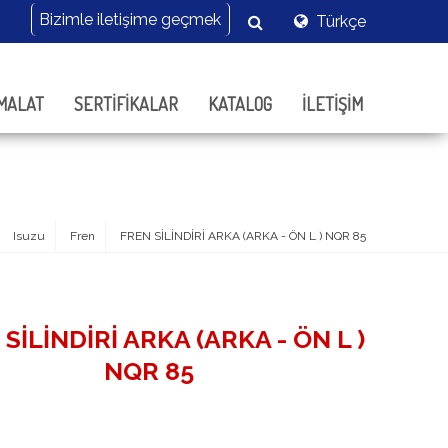
Türkçe
MALAT
SERTİFİKALAR
KATALOG
İLETİŞİM
Isuzu
Fren
FREN SİLİNDİRİ ARKA (ARKA - ÖN L ) NQR 85
SİLİNDİRİ ARKA (ARKA - ÖN L )
NQR 85