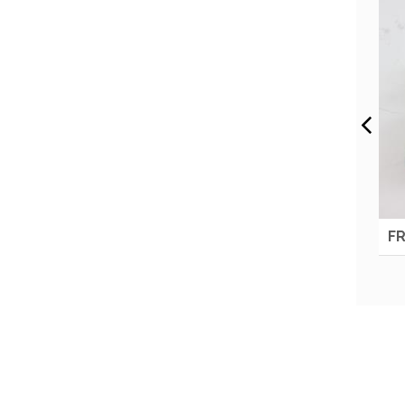
 ARKA L-R TFS
FREN SİLİNDİRİ ARKA L - R D - MAX