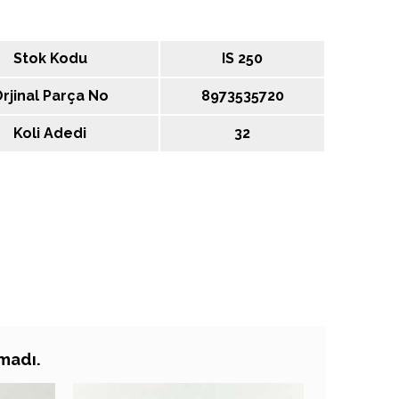
Stok Kodu
IS 250
rjinal Parça No
8973535720
Koli Adedi
32
amadı.
ÇLARI
ARAMA SONUÇLARI