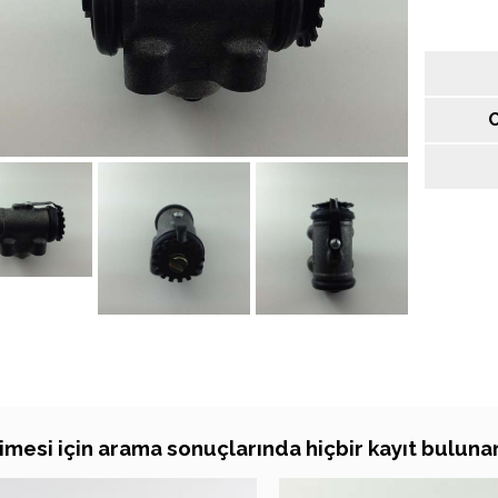
O
imesi için arama sonuçlarında hiçbir kayıt bulun
ARAMA SONUÇLARI
ARAMA SONU