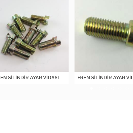
FREN SİLİNDİR AYAR VİDASI R NKR LOW OTM