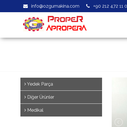
info@ozgumakina.com
+90 212 472 11 
Yedek Parça
Diğer Ürünler
Medikal