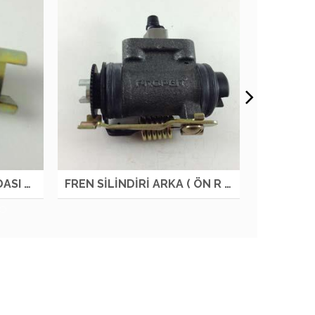
FREN SİLİNDİR AYAR VİDASI L NKR LOW OTM
FREN SİLİNDİRİ ARKA ( ÖN R ) NKR LOW OTM