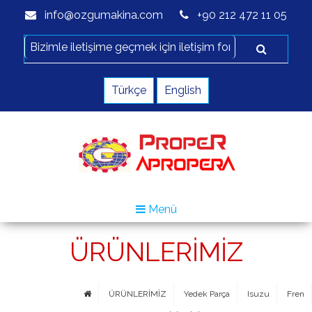
info@ozgumakina.com
+90 212 472 11 05
Türkçe
English
Menü
ÜRÜNLERİMİZ
ÜRÜNLERİMİZ
Yedek Parça
Isuzu
Fren