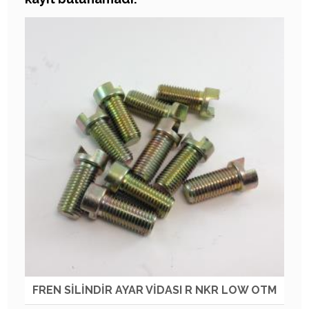
FREN SİLİNDİR AYAR VİDASI R NKR LOW OTM
FR