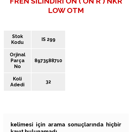
FREN SİLİNDİRİ ÖN ( ÖN R ) NKR
LOW OTM
Stok
IS 299
Kodu
Orjinal
Parça
8973588710
No
Koli
32
Adedi
kelimesi için arama sonuçlarında hiçbir
ARAMA SONUÇLARI
kayıt bulunamadı.